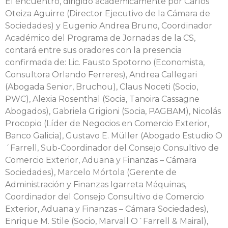
El encuentro, dirigido académicamente por Carlos
Oteiza Aguirre (Director Ejecutivo de la Cámara de
Sociedades) y Eugenio Andrea Bruno, Coordinador
Académico del Programa de Jornadas de la CS,
contará entre sus oradores con la presencia
confirmada de: Lic. Fausto Spotorno (Economista,
Consultora Orlando Ferreres), Andrea Callegari
(Abogada Senior, Bruchou), Claus Noceti (Socio,
PWC), Alexia Rosenthal (Socia, Tanoira Cassagne
Abogados), Gabriela Grigioni (Socia, PAGBAM), Nicolás
Procopio (Líder de Negocios en Comercio Exterior,
Banco Galicia), Gustavo E. Müller (Abogado Estudio O
´Farrell, Sub-Coordinador del Consejo Consultivo de
Comercio Exterior, Aduana y Finanzas – Cámara
Sociedades), Marcelo Mórtola (Gerente de
Administración y Finanzas Igarreta Máquinas,
Coordinador del Consejo Consultivo de Comercio
Exterior, Aduana y Finanzas – Cámara Sociedades),
Enrique M. Stile (Socio, Marvall O´Farrell & Mairal),