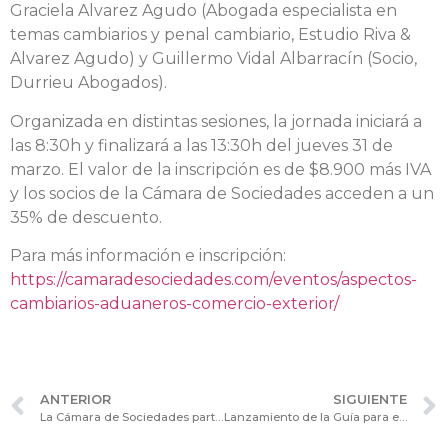
Graciela Alvarez Agudo (Abogada especialista en
temas cambiarios y penal cambiario, Estudio Riva &
Alvarez Agudo) y Guillermo Vidal Albarracín (Socio,
Durrieu Abogados).
Organizada en distintas sesiones, la jornada iniciará a
las 8:30h y finalizará a las 13:30h del jueves 31 de
marzo. El valor de la inscripción es de $8.900 más IVA
y los socios de la Cámara de Sociedades acceden a un
35% de descuento.
Para más información e inscripción:
https://camaradesociedades.com/eventos/aspectos-
cambiarios-aduaneros-comercio-exterior/
ANTERIOR
SIGUIENTE
La Cámara de Sociedades participó del “Toque de Campana por la Igualdad de Género”
Lanzamiento de la Guía para el Acceso a la Oferta Pública de Acciones: CNV en participación con la Cámara de Sociedades.