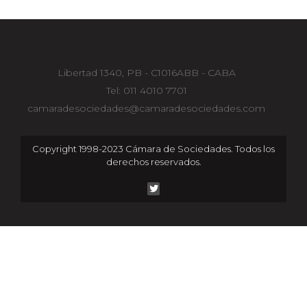
Libertad 1340, PB - C1016ABB - CABA
Tel: 011 4010 7701
camaradesociedades@camaradesociedades.com
Copyright 1998-2023 Cámara de Sociedades. Todos los
derechos reservados.