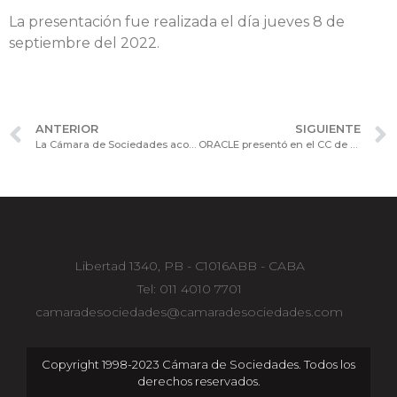
La presentación fue realizada el día jueves 8 de
septiembre del 2022.
ANTERIOR
SIGUIENTE
La Cámara de Sociedades acompaña la VI edición online del Programa DICA (Director de Empresas de capital abierto).
ORACLE presentó en el CC de Procesos y Tecnología: Arquitectura para servicios de alta disponibilidad
Libertad 1340, PB - C1016ABB - CABA
Tel: 011 4010 7701
camaradesociedades@camaradesociedades.com
Copyright 1998-2023 Cámara de Sociedades. Todos los
derechos reservados.