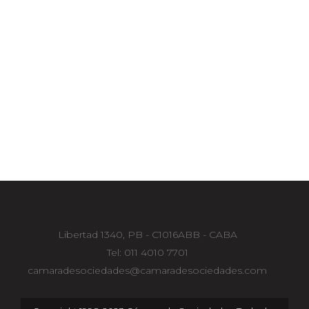
Libertad 1340, PB - C1016ABB - CABA
Tel: 011 4010 7701
camaradesociedades@camaradesociedades.com