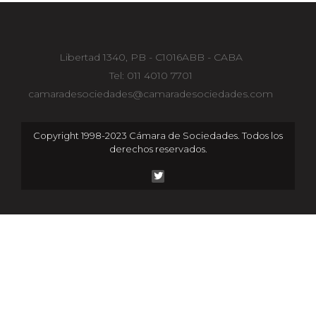
Libertad 1340, PB - C1016ABB - CABA
Tel: 011 4010 7701
camaradesociedades@camaradesociedades.com
Copyright 1998-2023 Cámara de Sociedades. Todos los
derechos reservados.