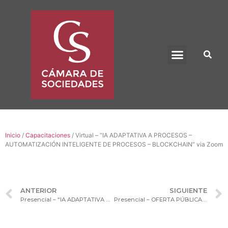
BENEFICIO UADE
Inicio
/
Capacitaciones
/ Virtual – “IA ADAPTATIVA A PROCESOS –
AUTOMATIZACIÓN INTELIGENTE DE PROCESOS – BLOCKCHAIN” via Zoom
ANTERIOR
SIGUIENTE
Presencial – “IA ADAPTATIVA A PROCESOS – AUTOMATIZACIÓN INTELIGENTE DE PROCESOS – BLOCKCHAIN”
Presencial – OFERTA PÚBLICA & MERCADO DE CAPITALES – QUINTA EDICIÓN