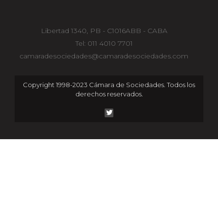
Libertad 1340, PB - C1016ABB - CABA
Tel: 011 4010 7701
camaradesociedades@camaradesociedades.com
Copyright 1998-2023 Cámara de Sociedades. Todos los
derechos reservados.