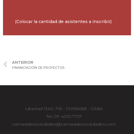
(Colocar la cantidad de asistentes a inscribir)
ANTERIOR
FINANCIACIÓN DE PROYECTOS PRIVADOS Y DE INFRAESTRUCTURA
Libertad 1340, PB - C1016ABB - CABA
Tel: 011 4010 7701
camaradesociedades@camaradesociedades.com