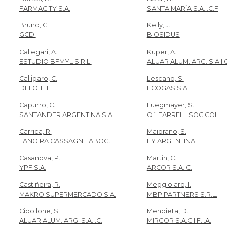
FARMACITY S.A.
SANTA MARÍA S.A.I.C.F
Bruno, C.
Kelly, J.
GCDI
BIOSIDUS
Callegari, A.
Kuper, A.
ESTUDIO BFMYL S.R.L.
ALUAR ALUM. ARG. S.A.I.C
Calligaro, C.
Lescano, S.
DELOITTE
ECOGAS S.A.
Capurro, C.
Luegmayer, S.
SANTANDER ARGENTINA S.A.
O´ FARRELL SOC.COL.
Carrica, R.
Maiorano, S.
TANOIRA CASSAGNE ABOG.
EY ARGENTINA
Casanova, P.
Martin, C.
YPF S.A.
ARCOR S.A.IC.
Castiñeira, R.
Meggiolaro, I.
MAKRO SUPERMERCADO S.A.
MBP PARTNERS S.R.L.
Cipollone, S.
Mendieta, D.
ALUAR ALUM. ARG. S.A.I.C.
MIRGOR S.A.C.I.F.I.A.