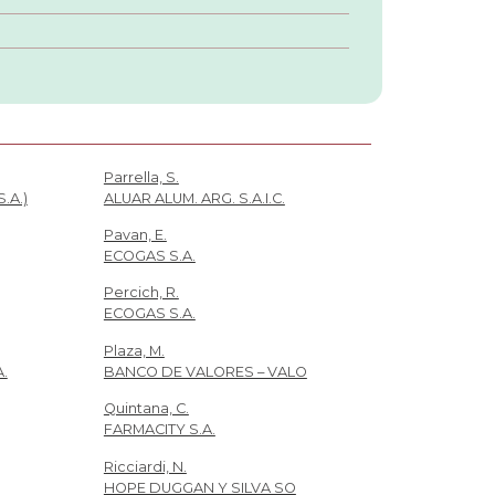
Parrella, S.
.A.)
ALUAR ALUM. ARG. S.A.I.C.
Pavan, E.
ECOGAS S.A.
Percich, R.
ECOGAS S.A.
Plaza, M.
.
BANCO DE VALORES – VALO
Quintana, C.
FARMACITY S.A.
Ricciardi, N.
HOPE DUGGAN Y SILVA SO