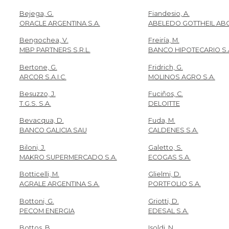
Bejega, G.
Fiandesio, A.
ORACLE ARGENTINA S.A.
ABELEDO GOTTHEIL ABO
Bengochea, V.
Freiría, M.
MBP PARTNERS S.R.L.
BANCO HIPOTECARIO S.
Bertone, G.
Fridrich, G.
ARCOR S.A.I.C.
MOLINOS AGRO S.A.
Besuzzo, J.
Fuciños, C.
T.G.S. S.A.
DELOITTE
Bevacqua, D.
Fuda, M.
BANCO GALICIA SAU
CALDENES S.A.
Biloni, J.
Galetto, S.
MAKRO SUPERMERCADO S.A.
ECOGAS S.A.
Botticelli, M.
Glielmi, D.
AGRALE ARGENTINA S.A.
PORTFOLIO S.A.
Bottoni, G.
Griotti, D.
PECOM ENERGIA
EDESAL S.A.
Bottos, B.
Isoldi, N.