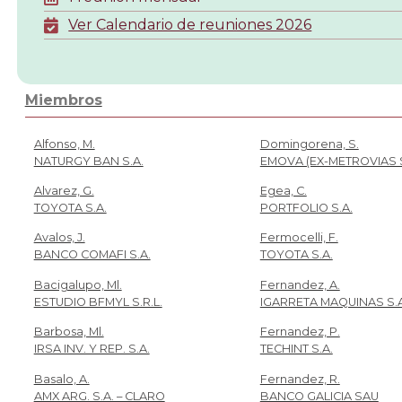
Ver Calendario de reuniones 2026
Miembros
Alfonso, M.
Domingorena, S.
NATURGY BAN S.A.
EMOVA (EX-METROVIAS S
Alvarez, G.
Egea, C.
TOYOTA S.A.
PORTFOLIO S.A.
Avalos, J.
Fermocelli, F.
BANCO COMAFI S.A.
TOYOTA S.A.
Bacigalupo, Ml.
Fernandez, A.
ESTUDIO BFMYL S.R.L.
IGARRETA MAQUINAS S.A
Barbosa, Ml.
Fernandez, P.
IRSA INV. Y REP. S.A.
TECHINT S.A.
Basalo, A.
Fernandez, R.
AMX ARG. S.A. – CLARO
BANCO GALICIA SAU