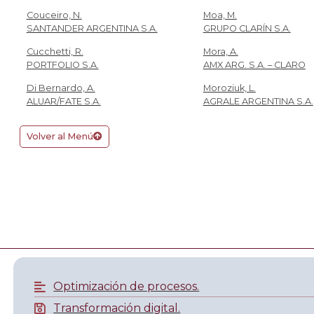
Couceiro, N.
Moa, M.
SANTANDER ARGENTINA S.A.
GRUPO CLARÍN S.A.
Cucchetti, R.
Mora, A.
PORTFOLIO S.A.
AMX ARG. S.A. – CLARO
Di Bernardo, A.
Moroziuk, L.
ALUAR/FATE S.A.
AGRALE ARGENTINA S.A.
Volver al Menú
Optimización de procesos.
Transformación digital.