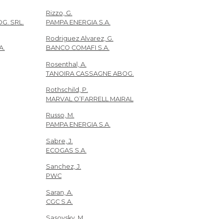
Rizzo, G.
G. SRL.
PAMPA ENERGIA S.A.
Rodriguez Alvarez, G.
A.
BANCO COMAFI S.A.
Rosenthal, A.
TANOIRA CASSAGNE ABOG.
Rothschild, P.
MARVAL O’FARRELL MAIRAL
Russo, M.
PAMPA ENERGIA S.A.
Sabre, J.
ECOGAS S.A.
Sanchez, J.
PWC
Saran, A.
CGC S.A.
Sasovsky, M.