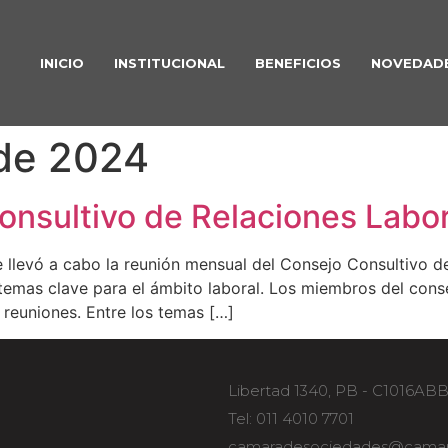
INICIO
INSTITUCIONAL
BENEFICIOS
NOVEDAD
de 2024
onsultivo de Relaciones Labor
 llevó a cabo la reunión mensual del Consejo Consultivo d
mas clave para el ámbito laboral. Los miembros del conse
 reuniones. Entre los temas […]
Libertad 1340, PB - C1016AB
Tel: 011 4010 7701
camaradesociedades@camar