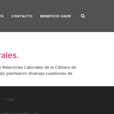
ES
CONTACTO
BENEFICIO UADE
ales.
e Relaciones Laborales de la Cámara de
jo plantearon diversas cuestiones de
B - CABA
adesociedades.com