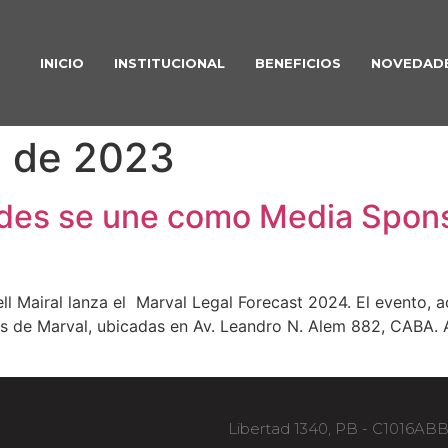
INICIO
INSTITUCIONAL
BENEFICIOS
NOVEDAD
e de 2023
es se une como Media Sponso
ll Mairal lanza el Marval Legal Forecast 2024. El evento
nas de Marval, ubicadas en Av. Leandro N. Alem 882, CABA. 
]
Libertad 1340, PB - C1016AB