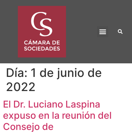
BENEFICIO UADE
Día:
1 de junio de
2022
El Dr. Luciano Laspina
expuso en la reunión del
Consejo de