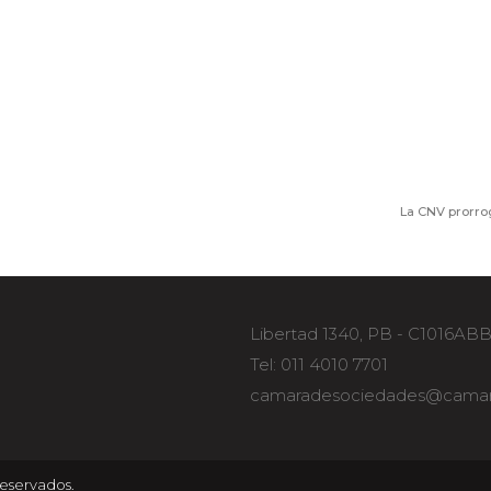
La CNV prorro
Libertad 1340, PB - C1016AB
Tel: 011 4010 7701
camaradesociedades@camar
eservados.