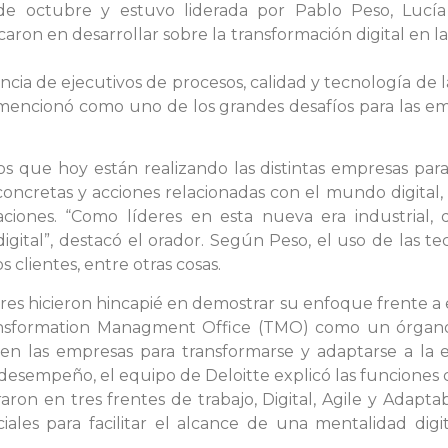
 de octubre y estuvo liderada por Pablo Peso, Luc
aron en desarrollar sobre la transformación digital en la
cia de ejecutivos de procesos, calidad y tecnología de l
encionó como uno de los grandes desafíos para las empre
os que hoy están realizando las distintas empresas para
ncretas y acciones relacionadas con el mundo digital,
aciones. “Como líderes en esta nueva era industrial
digital”, destacó el orador. Según Peso, el uso de las t
s clientes, entre otras cosas.
res hicieron hincapié en demostrar su enfoque frente a 
Transformation Managment Office (TMO) como un órgano
en las empresas para transformarse y adaptarse a la 
 desempeño, el equipo de Deloitte explicó las funciones 
aron en tres frentes de trabajo, Digital, Agile y Adapta
ales para facilitar el alcance de una mentalidad digi