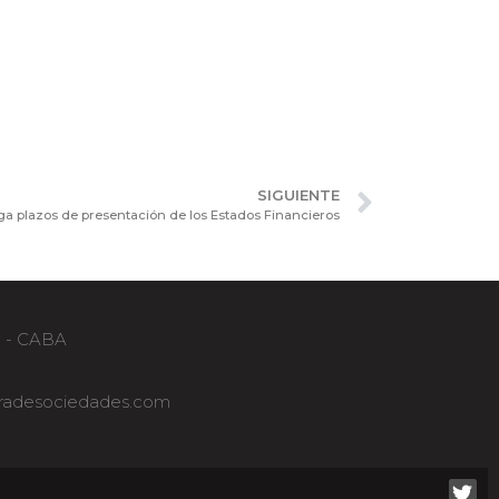
SIGUIENTE
ga plazos de presentación de los Estados Financieros
B - CABA
adesociedades.com