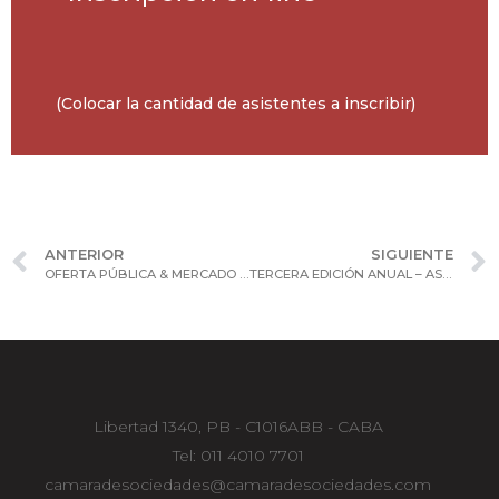
(Colocar la cantidad de asistentes a inscribir)
ANTERIOR
SIGUIENTE
OFERTA PÚBLICA & MERCADO DE CAPITALES – TERCERA EDICIÓN
TERCERA EDICIÓN ANUAL – ASPECTOS CAMBIARIOS, ADUANEROS & DE COMERCIO EXTERIOR
Libertad 1340, PB - C1016ABB - CABA
Tel: 011 4010 7701
camaradesociedades@camaradesociedades.com