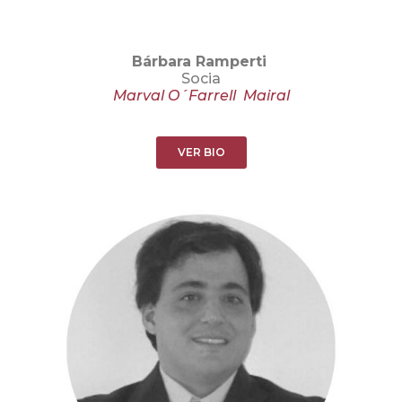
Bárbara Ramperti
Socia
Marval O´Farrell Mairal
VER BIO